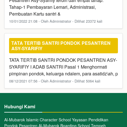
Pesantren Asy-Syarifiy terdiri dari empat tahap.
Tahap-1 Pembayaran Lemari, Administrasi,
Pembuatan Kartu santri &
10/01/2022 21:08 - Oleh Administrator - Dilihat 23372 kali
TATA TERTIB SANTRI PONDOK PESANTREN
ASY-SYARIFIY
TATA TERTIB SANTRI PONDOK PESANTREN ASY-
SYARIFIY I ADAB SANTRI Pasal 1 Menghormati
pimpinan pondok, keluarga ndalem, para asatidz\ah, p
08/12/2021 07:56 - Oleh Administrator - Dilihat 5064 kali
Hubungi Kami
Al-Mubarok Islamic Character School Yayasan Pendidikan
Pondok Pesantren Al-Mubarok Boarding School Tempeh