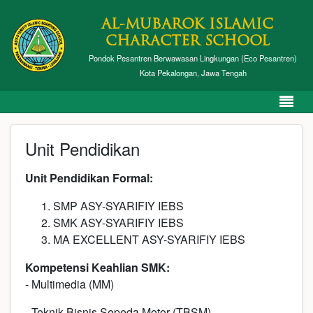
AL-MUBAROK ISLAMIC
CHARACTER SCHOOL
Pondok Pesantren Berwawasan Lingkungan (Eco Pesantren)
Kota Pekalongan, Jawa Tengah
Unit Pendidikan
Unit
P
endidikan
F
ormal:
SMP ASY-SYARIFIY IEBS
SMK ASY-SYARIFIY IEBS
MA EXCELLENT ASY-SYARIFIY IEBS
Kompetensi Keahlian SMK
:
- Multimedia (MM)
- Teknik Bisnis Sepeda Motor (TBSM)