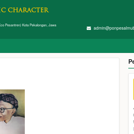
IC CHARACTER
co Pesantren) Kota Pekalongan, Jawa
admin@ponpesalmub
P