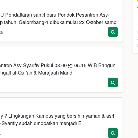
daftaran santri baru Pondok Pesantren Asy-
iap tahun: Gelombang-1 dibuka mulai 22 Oktober samp
ali
ntren Asy-Syarifiy Pukul 03.00  05.15 WIB Bangun
Mengaji al-Qur'an & Murajaah Mand
li
iy ? Lingkungan Kampus yang bersih, nyaman & asri
-Syarifiy sudah dinobatkan menjadi E
li