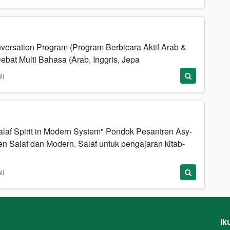
nversation Program (Program Berbicara Aktif Arab &
Debat Multi Bahasa (Arab, Inggris, Jepa
li
laf Spirit in Modern System" Pondok Pesantren Asy-
n Salaf dan Modern. Salaf untuk pengajaran kitab-
li
Ik