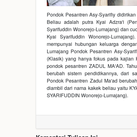
Pondok Pesantren Asy-Syarifiy didirikan
Beliau adalah putra Kyai Adzra'i (P
Syarifuddin Wonorejo-Lumajang) dan cucu
Kyai Syarifuddin Wonorejo-Lumajang
mempunyai hubungan keluarga dengan
Lumajang Pondok Pesantren Asy-Syarif
(Klasik) yang hanya fokus pada kajia
pondok pesantren ZADUL MA'AD. Tah
berubah sistem pendidikannya, dari s
Pondok Pesantren Zadul Ma'ad beruba
diambil dari nama kakek beliau yaitu 
SYARIFUDDIN Wonorejo-Lumajang).