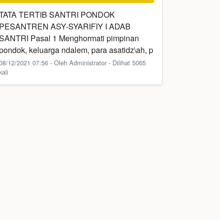
TATA TERTIB SANTRI PONDOK
PESANTREN ASY-SYARIFIY I ADAB
SANTRI Pasal 1 Menghormati pimpinan
pondok, keluarga ndalem, para asatidz\ah, p
08/12/2021 07:56 - Oleh Administrator - Dilihat 5065
kali