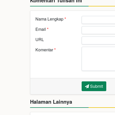
Komentari Tulisan Ini
Nama Lengkap
*
Email
*
URL
Komentar
*
Submit
Halaman Lainnya