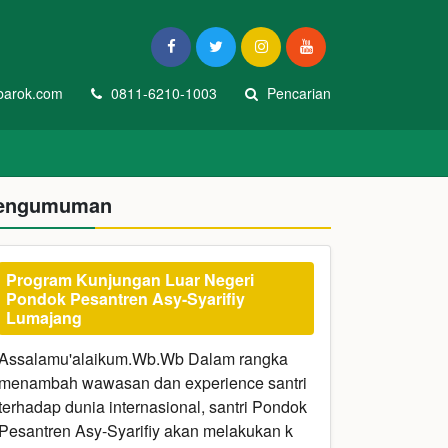
arok.com
0811-6210-1003
Pencarian
engumuman
Program Kunjungan Luar Negeri
Pondok Pesantren Asy-Syarifiy
Lumajang
Assalamu'alaikum.Wb.Wb Dalam rangka
menambah wawasan dan experience santri
terhadap dunia internasional, santri Pondok
Pesantren Asy-Syarifiy akan melakukan k